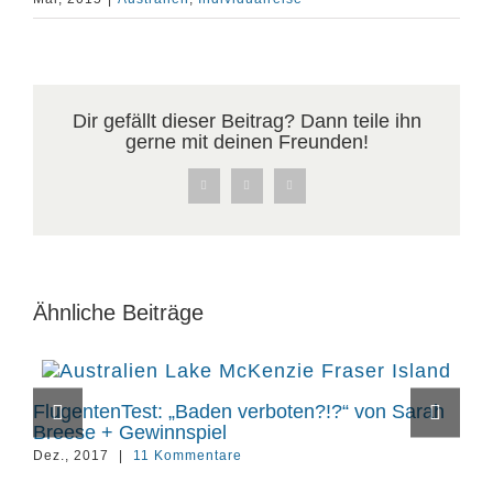
Dir gefällt dieser Beitrag? Dann teile ihn
gerne mit deinen Freunden!
Facebook
X
Pinterest
Ähnliche Beiträge
FlugentenTest: „Baden verboten?!?“ von Sarah
Fl
Breese + Gewinnspiel
Apr
Dez., 2017
|
11 Kommentare