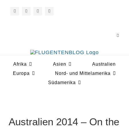
Zum
Inhalt
springen
Toggle
Navigat
Über 
Afrika
Asien
Australien
Koope
Europa
Nord- und Mittelamerika
Südamerika
Australien 2014 – On the