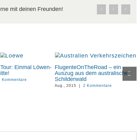
gerne mit deinen Freunden!
Facebook
X
Pinterest
Tour: Einmal Löwen-
FlugenteOnTheRoad – ein
tte!
Auszug aus dem australischen
Schilderwald
2 Kommentare
Aug., 2015
|
2 Kommentare