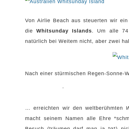
Zeige
grösseres
Von Airlie Beach aus steuerten wir ein
Bild
die
Whitsunday Islands
. Um alle 74
natürlich bei Weitem nicht, aber zwei h
Nach einer stürmischen Regen-Sonne-
… erreichten wir den weltberühmten
macht seinem Namen alle Ehre *schm
Besuch (träumen darf man ja *g*) nich