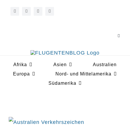
Zum
Inhalt
springen
Toggle
Navigat
Über 
Afrika
Asien
Australien
Koope
Europa
Nord- und Mittelamerika
Südamerika