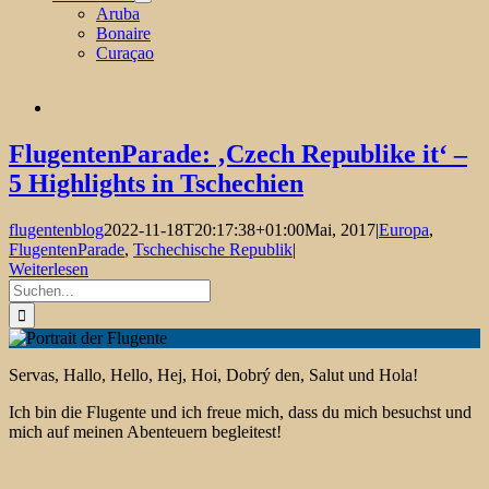
Aruba
Bonaire
Curaçao
FlugentenParade: ‚Czech Republike it‘ –
5 Highlights in Tschechien
flugentenblog
2022-11-18T20:17:38+01:00
Mai, 2017
|
Europa
,
FlugentenParade
,
Tschechische Republik
|
Weiterlesen
Suche
nach:
Servas, Hallo, Hello, Hej, Hoi, Dobrý den, Salut und Hola!
Ich bin die Flugente und ich freue mich, dass du mich besuchst und
mich auf meinen Abenteuern begleitest!