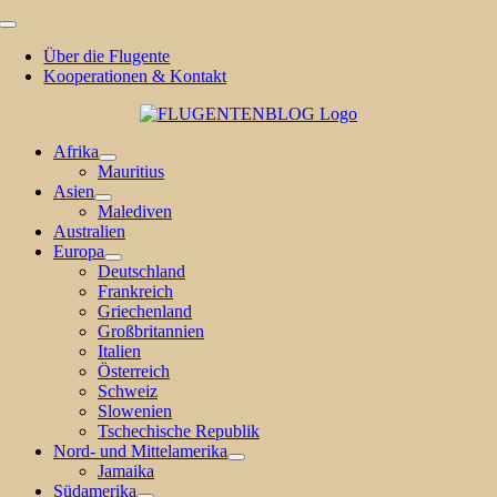
Zum
Toggle
Inhalt
Navigation
Über die Flugente
springen
Kooperationen & Kontakt
Afrika
Mauritius
Asien
Malediven
Australien
Europa
Deutschland
Frankreich
Griechenland
Großbritannien
Italien
Österreich
Schweiz
Slowenien
Tschechische Republik
Nord- und Mittelamerika
Jamaika
Südamerika