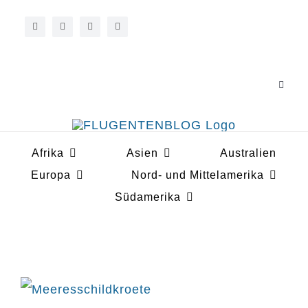
Zum
Inhalt
springen
Toggle
Navigat
Über 
Afrika
Asien
Australien
Koope
Europa
Nord- und Mittelamerika
Südamerika