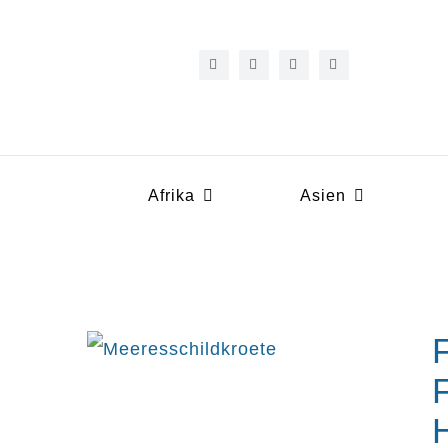
Zum
Inhalt
springen
Afrika
Asien
F