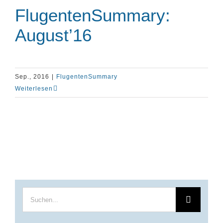
FlugentenSummary:
August’16
Sep., 2016
|
FlugentenSummary
Weiterlesen
Suche
nach: