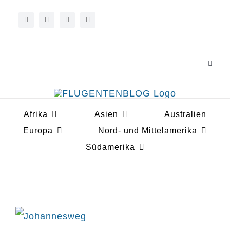
Zum
Inhalt
springen
Toggle
Navigat
Über 
Afrika
Asien
Australien
Koope
Europa
Nord- und Mittelamerika
Südamerika