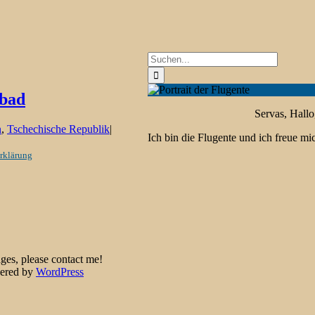
Suche
nach:
sbad
Servas, Hallo
n
,
Tschechische Republik
|
Ich bin die Flugente und ich freue m
rklärung
ges, please contact me!
red by
WordPress