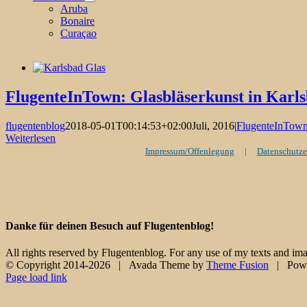
Aruba
Bonaire
Curaçao
FlugenteInTown: Glasbläserkunst in Karl
flugentenblog
2018-05-01T00:14:53+02:00
Juli, 2016
|
FlugenteInTow
Weiterlesen
Impressum/Offenlegung
Datenschutze
Danke für deinen Besuch auf Flugentenblog!
All rights reserved by Flugentenblog. For any use of my texts and ima
© Copyright 2014-
2026 | Avada Theme by
Theme Fusion
| Powe
Facebook
X
Instagram
Pinterest
Page load link
Nach
oben