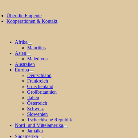
Zum
oggle
Inhalt
avigation
Über die Flugente
springen
Kooperationen & Kontakt
Afrika
Mauritius
Asien
Malediven
Australien
Europa
Deutschland
Frankreich
Griechenland
Großbritannien
Italien
Österreich
Schweiz
Slowenien
Tschechische Republik
Nord- und Mittelamerika
Jamaika
Südamerika