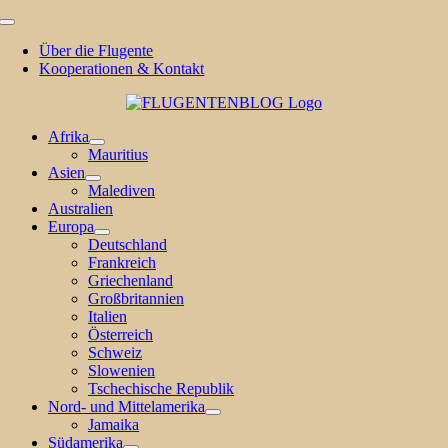
Zum
Toggle
Inhalt
Navigation
Über die Flugente
springen
Kooperationen & Kontakt
Afrika
Mauritius
Asien
Malediven
Australien
Europa
Deutschland
Frankreich
Griechenland
Großbritannien
Italien
Österreich
Schweiz
Slowenien
Tschechische Republik
Nord- und Mittelamerika
Jamaika
Südamerika