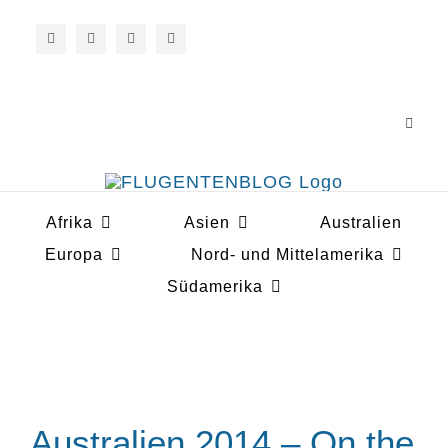
Zum
Inhalt
springen
Toggle
Navigat
Über 
Afrika
Asien
Australien
Koope
Europa
Nord- und Mittelamerika
Südamerika
Australien 2014 – On the