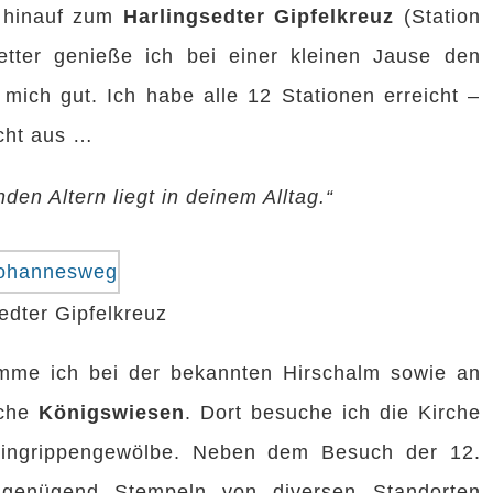
d hinauf zum
Harlingsedter Gipfelkreuz
(Station
tter genieße ich bei einer kleinen Jause den
e mich gut. Ich habe alle 12 Stationen erreicht –
cht aus …
en Altern liegt in deinem Alltag.“
edter Gipfelkreuz
me ich bei der bekannten Hirschalm sowie an
iche
Königswiesen
. Dort besuche ich die Kirche
hlingrippengewölbe. Neben dem Besuch der 12.
le genügend Stempeln von diversen Standorten