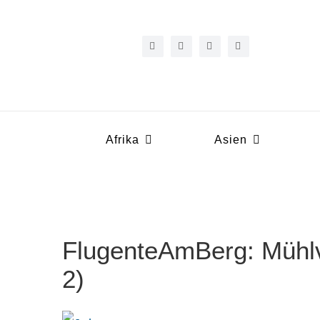
Zum
Inhalt
springen
Afrika
Asien
FlugenteAmBerg: Mühlv
2)