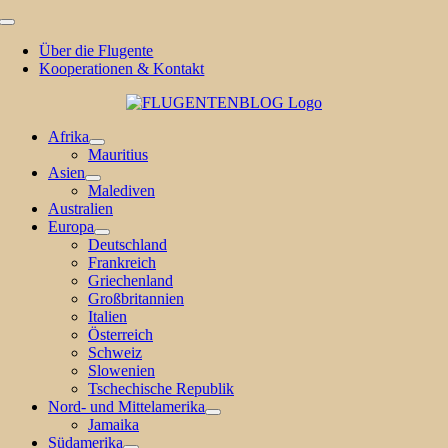
Zum
Toggle
Inhalt
Navigation
Über die Flugente
springen
Kooperationen & Kontakt
Afrika
Mauritius
Asien
Malediven
Australien
Europa
Deutschland
Frankreich
Griechenland
Großbritannien
Italien
Österreich
Schweiz
Slowenien
Tschechische Republik
Nord- und Mittelamerika
Jamaika
Südamerika