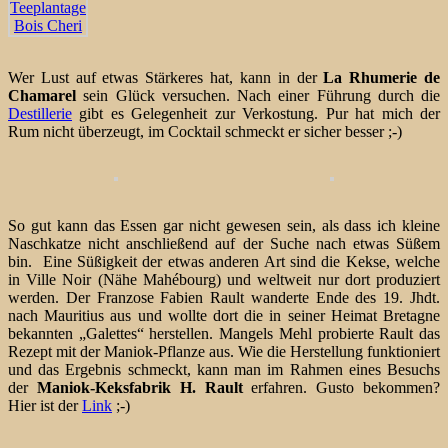
Wer Lust auf etwas Stärkeres hat, kann in der
La Rhumerie de
Chamarel
sein Glück versuchen. Nach einer Führung durch die
Destillerie
gibt es Gelegenheit zur Verkostung. Pur hat mich der
Rum nicht überzeugt, im Cocktail schmeckt er sicher besser ;-)
So gut kann das Essen gar nicht gewesen sein, als dass ich kleine
Naschkatze nicht anschließend auf der Suche nach etwas Süßem
bin. Eine Süßigkeit der etwas anderen Art sind die Kekse, welche
in Ville Noir (Nähe Mahébourg) und weltweit nur dort produziert
werden. Der Franzose Fabien Rault wanderte Ende des 19. Jhdt.
nach Mauritius aus und wollte dort die in seiner Heimat Bretagne
bekannten „Galettes“ herstellen. Mangels Mehl probierte Rault das
Rezept mit der Maniok-Pflanze aus. Wie die Herstellung funktioniert
und das Ergebnis schmeckt, kann man im Rahmen eines Besuchs
der
Maniok-Keksfabrik H. Rault
erfahren. Gusto bekommen?
Hier ist der
Link
;-)