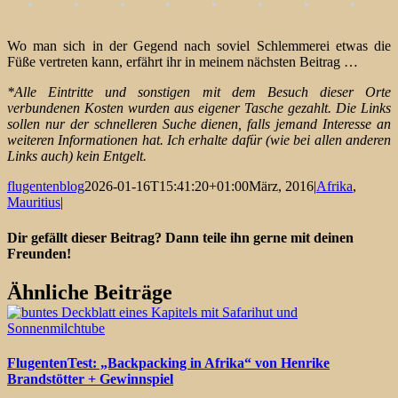
Wo man sich in der Gegend nach soviel Schlemmerei etwas die
Füße vertreten kann, erfährt ihr in meinem nächsten Beitrag …
*Alle Eintritte und sonstigen mit dem Besuch dieser Orte
verbundenen Kosten wurden aus eigener Tasche gezahlt. Die Links
sollen nur der schnelleren Suche dienen, falls jemand Interesse an
weiteren Informationen hat. Ich erhalte dafür (wie bei allen anderen
Links auch) kein Entgelt.
flugentenblog
2026-01-16T15:41:20+01:00
März, 2016
|
Afrika
,
Mauritius
|
Dir gefällt dieser Beitrag? Dann teile ihn gerne mit deinen
Freunden!
Facebook
X
Pinterest
Ähnliche Beiträge
FlugentenTest: „Backpacking in Afrika“ von Henrike
Brandstötter + Gewinnspiel