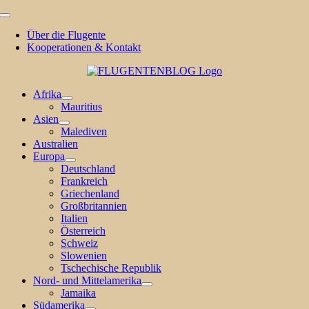
Zum
Toggle
Inhalt
Navigation
Über die Flugente
springen
Kooperationen & Kontakt
Afrika
Mauritius
Asien
Malediven
Australien
Europa
Deutschland
Frankreich
Griechenland
Großbritannien
Italien
Österreich
Schweiz
Slowenien
Tschechische Republik
Nord- und Mittelamerika
Jamaika
Südamerika