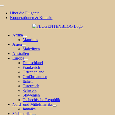
Zum
Toggle
Inhalt
Navigation
Über die Flugente
springen
Kooperationen & Kontakt
Afrika
Mauritius
Asien
Malediven
Australien
Europa
Deutschland
Frankreich
Griechenland
Großbritannien
Italien
Österreich
Schweiz
Slowenien
Tschechische Republik
Nord- und Mittelamerika
Jamaika
Südamerika