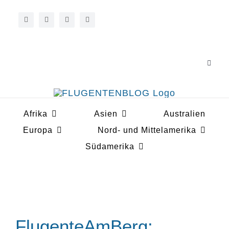
Zum
Inhalt
springen
Toggle
Navigat
Über 
Afrika
Asien
Australien
Koope
Europa
Nord- und Mittelamerika
Südamerika
FlugenteAmBerg: