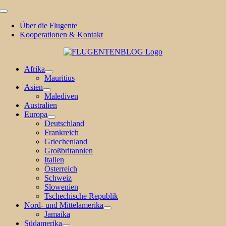
Zum
Toggle
Inhalt
Navigation
Über die Flugente
springen
Kooperationen & Kontakt
Afrika
Mauritius
Asien
Malediven
Australien
Europa
Deutschland
Frankreich
Griechenland
Großbritannien
Italien
Österreich
Schweiz
Slowenien
Tschechische Republik
Nord- und Mittelamerika
Jamaika
Südamerika