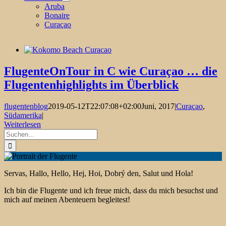
Aruba
Bonaire
Curaçao
FlugenteOnTour in C wie Curaçao … die
Flugentenhighlights im Überblick
flugentenblog
2019-05-12T22:07:08+02:00
Juni, 2017
|
Curaçao
,
Südamerika
|
Weiterlesen
Suche
nach:
Servas, Hallo, Hello, Hej, Hoi, Dobrý den, Salut und Hola!
Ich bin die Flugente und ich freue mich, dass du mich besuchst und
mich auf meinen Abenteuern begleitest!