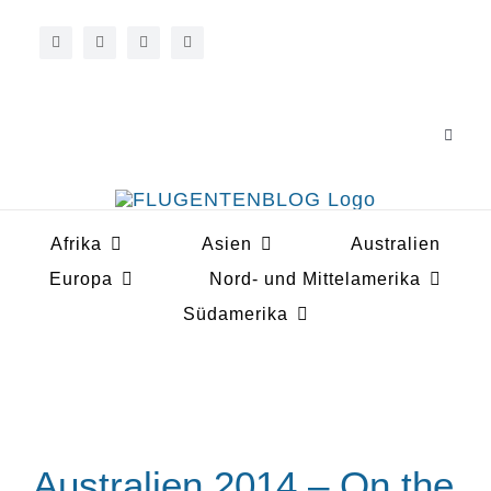
Zum
Inhalt
springen
Toggle
Navigat
Über 
Afrika
Asien
Australien
Koope
Europa
Nord- und Mittelamerika
Südamerika
Australien 2014 – On the