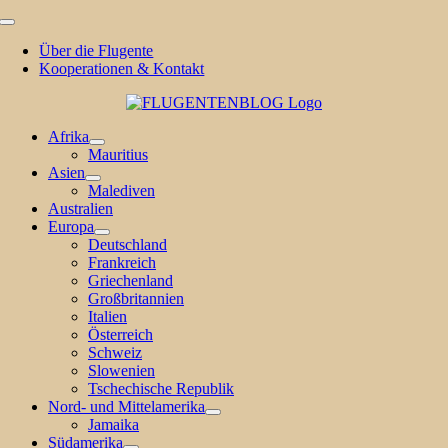
Zum
Toggle
Inhalt
Navigation
Über die Flugente
springen
Kooperationen & Kontakt
Afrika
Mauritius
Asien
Malediven
Australien
Europa
Deutschland
Frankreich
Griechenland
Großbritannien
Italien
Österreich
Schweiz
Slowenien
Tschechische Republik
Nord- und Mittelamerika
Jamaika
Südamerika