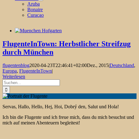
Aruba
Bonaire
Curaçao
FlugenteInTown: Herbstlicher Streifzug
durch München
flugentenblog
2020-04-23T22:46:41+02:00
Dez., 2015
|
Deutschland
,
Europa
,
FlugenteInTown
|
Weiterlesen
Suche
nach:
Servas, Hallo, Hello, Hej, Hoi, Dobrý den, Salut und Hola!
Ich bin die Flugente und ich freue mich, dass du mich besuchst und
mich auf meinen Abenteuern begleitest!