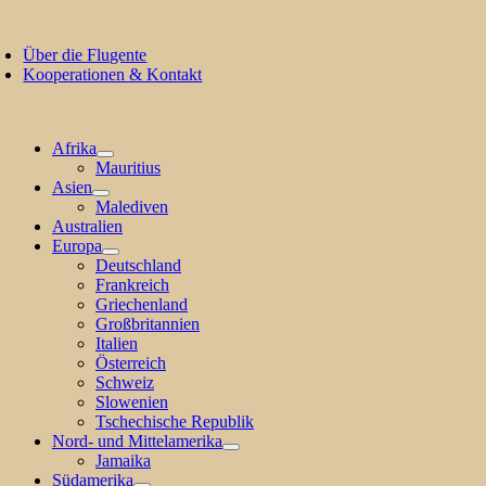
Zum
oggle
Inhalt
avigation
Über die Flugente
springen
Kooperationen & Kontakt
Afrika
Mauritius
Asien
Malediven
Australien
Europa
Deutschland
Frankreich
Griechenland
Großbritannien
Italien
Österreich
Schweiz
Slowenien
Tschechische Republik
Nord- und Mittelamerika
Jamaika
Südamerika