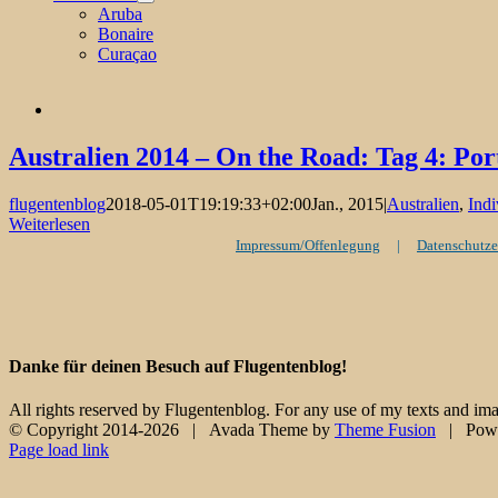
Aruba
Bonaire
Curaçao
Australien 2014 – On the Road: Tag 4: Por
flugentenblog
2018-05-01T19:19:33+02:00
Jan., 2015
|
Australien
,
Indi
Weiterlesen
Impressum/Offenlegung
Datenschutze
Danke für deinen Besuch auf Flugentenblog!
All rights reserved by Flugentenblog. For any use of my texts and ima
© Copyright 2014-
2026 | Avada Theme by
Theme Fusion
| Powe
Facebook
X
Instagram
Pinterest
Page load link
Nach
oben