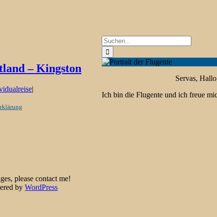
Suche
nach:
tland – Kingston
Servas, Hallo
vidualreise
|
Ich bin die Flugente und ich freue m
rklärung
ges, please contact me!
red by
WordPress