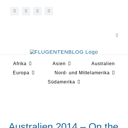
Zum
Inhalt
springen
Toggle
Navigat
Über 
Afrika
Asien
Australien
Koope
Europa
Nord- und Mittelamerika
Südamerika
Australien 2014 – On the