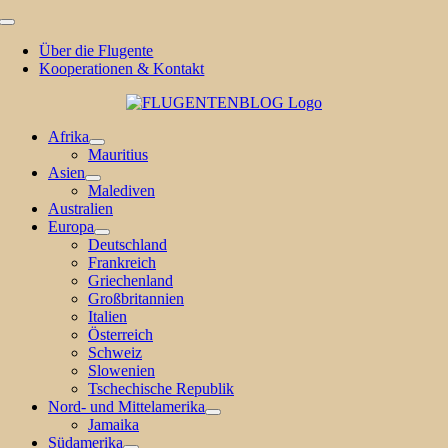
Zum
Toggle
Inhalt
Navigation
Über die Flugente
springen
Kooperationen & Kontakt
Afrika
Mauritius
Asien
Malediven
Australien
Europa
Deutschland
Frankreich
Griechenland
Großbritannien
Italien
Österreich
Schweiz
Slowenien
Tschechische Republik
Nord- und Mittelamerika
Jamaika
Südamerika