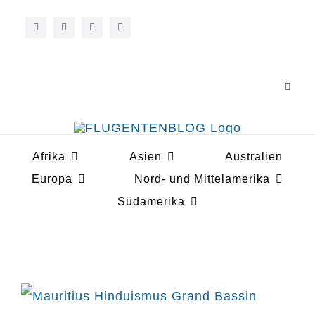
Zum
Inhalt
springen
Toggle
Navigat
Über 
Afrika
Asien
Australien
Koope
Europa
Nord- und Mittelamerika
Südamerika