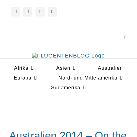
Zum
Inhalt
springen
Toggle
Navigat
Über 
Afrika
Asien
Australien
Koope
Europa
Nord- und Mittelamerika
Südamerika
Australien 2014 – On the