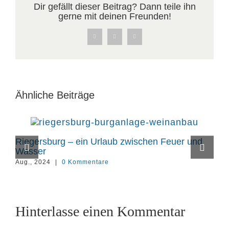
Dir gefällt dieser Beitrag? Dann teile ihn
gerne mit deinen Freunden!
Facebook
X
Pinterest
Ähnliche Beiträge
Riegersburg – ein Urlaub zwischen Feuer und
Fl
Wasser
Apr
Aug., 2024
|
0 Kommentare
Hinterlasse einen Kommentar