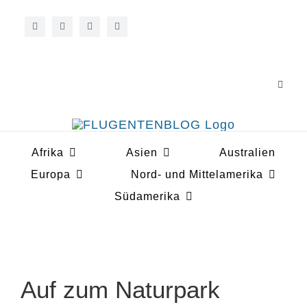
Zum
Inhalt
springen
Toggle
Navigat
Über 
Afrika
Asien
Australien
Koope
Europa
Nord- und Mittelamerika
Südamerika
Auf zum Naturpark