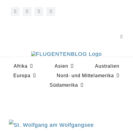
Zum
Inhalt
springen
Toggle
Navigat
Über 
Afrika
Asien
Australien
Koope
Europa
Nord- und Mittelamerika
Südamerika