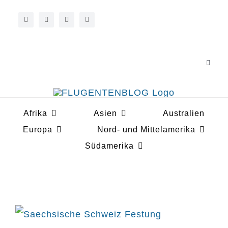
Zum
Inhalt
springen
Toggle
Navigat
Über 
Afrika
Asien
Australien
Koope
Europa
Nord- und Mittelamerika
Südamerika