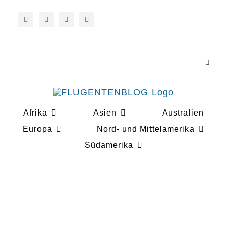
Zum
Inhalt
springen
Toggle
Navigat
Über 
Afrika
Asien
Australien
Koope
Europa
Nord- und Mittelamerika
Südamerika
South Africa