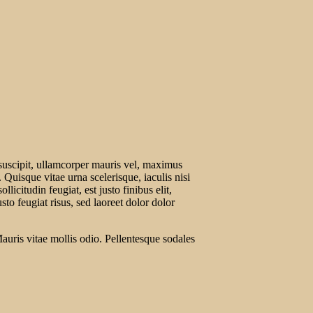
 suscipit, ullamcorper mauris vel, maximus
 Quisque vitae urna scelerisque, iaculis nisi
itudin feugiat, est justo finibus elit,
to feugiat risus, sed laoreet dolor dolor
auris vitae mollis odio. Pellentesque sodales