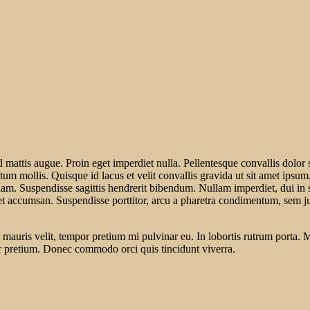
d mattis augue. Proin eget imperdiet nulla. Pellentesque convallis dolor
um mollis. Quisque id lacus et velit convallis gravida ut sit amet ipsum.
uspendisse sagittis hendrerit bibendum. Nullam imperdiet, dui in sollic
et accumsan. Suspendisse porttitor, arcu a pharetra condimentum, sem jus
auris velit, tempor pretium mi pulvinar eu. In lobortis rutrum porta. M
ur pretium. Donec commodo orci quis tincidunt viverra.