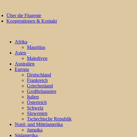
Zum
oggle
Inhalt
avigation
Über die Flugente
springen
Kooperationen & Kontakt
Afrika
Mauritius
Asien
Malediven
Australien
Europa
Deutschland
Frankreich
Griechenland
Großbritannien
Italien
Österreich
Schweiz
Slowenien
Tschechische Republik
Nord- und Mittelamerika
Jamaika
Südamerika