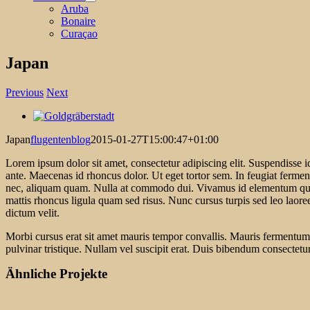
Aruba
Bonaire
Curaçao
Japan
Previous
Next
View
Larger
Japan
flugentenblog
2015-01-27T15:00:47+01:00
Image
Lorem ipsum dolor sit amet, consectetur adipiscing elit. Suspendisse i
ante. Maecenas id rhoncus dolor. Ut eget tortor sem. In feugiat ferment
nec, aliquam quam. Nulla at commodo dui. Vivamus id elementum quam. S
mattis rhoncus ligula quam sed risus. Nunc cursus turpis sed leo laore
dictum velit.
Morbi cursus erat sit amet mauris tempor convallis. Mauris fermentum m
pulvinar tristique. Nullam vel suscipit erat. Duis bibendum consectet
Ähnliche Projekte